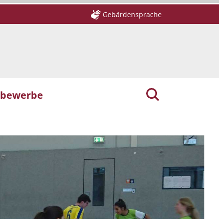
Gebärdensprache
tbewerbe