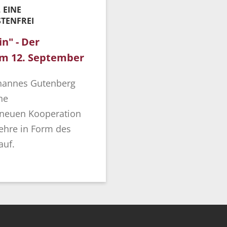
 EINE
TENFREI
n" - Der
am 12. September
ohannes Gutenberg
he
r neuen Kooperation
Lehre in Form des
auf.